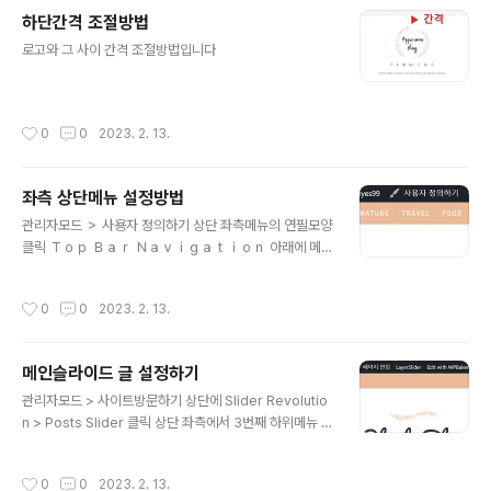
하단간격 조절방법
글 내용
로고와 그 사이 간격 조절방법입니다
작성시간
0
0
2023. 2. 13.
좌측 상단메뉴 설정방법
글 내용
관리자모드 ＞ 사용자 정의하기 상단 좌측메뉴의 연필모양
클릭 Ｔｏｐ Ｂａｒ Ｎａｖｉｇａｔｉｏｎ 아래에 메뉴
편집 클릭 아이템 추가 버튼을 클릭하고 펼쳐진 메뉴에서
페이지를 추가해도돼고 카테고리 확장 후 다른 카테고리를
작성시간
0
0
2023. 2. 13.
추가해도 되고 사용자 정의 링크를 통해 블로그 등의 기타
메뉴（외부링크）를 추가할 수 있습니다。
메인슬라이드 글 설정하기
글 내용
관리자모드 > 사이트방문하기 상단에 Slider Revolutio
n > Posts Slider 클릭 상단 좌측에서 3번째 하위메뉴 G
lobal Layers 클릭 우측 톱니모양 클릭 후 Ｃｏｎｔｅｎ
ｔ 클릭 우측 패널 스크롤내려서 Post Select 에서 cate
작성시간
0
0
2023. 2. 13.
gories를 선택하면 해당 카테고리의 글들이 슬라이드되