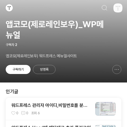
검색하기
티스토리
앱코모(제로레인보우)_WP메
뉴얼
구독자
2
앱코모(제로레인보우) 워드프레스 메뉴얼사이트
구독하기
방명록
신고하기 레이어
열기
인기글
워드프레스 관리자 아이디,비밀번호를 분실
하셨을 경우 및 😎 phpMyadmin 설치
0
0
조회
6