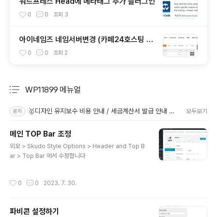
워드프레스 Head에 메타태그 추가 플러그인
0
0
조회
3
아이네임즈 네임서버변경 (카페24호스팅 사
용)
0
0
조회
2
WP11899 메뉴얼
분류 전체보기
주요 글 목록
🥇디자인 유지보수 비용 안내 / 세금계산서 발급 안내 / 수정의뢰 방법
모두보기
공지
메인 TOP Bar 조정
글 내용
외모 > Skudo Style Options > Header and Top B
ar > Top Bar 에서 수정합니다
작성시간
0
0
2023. 7. 30.
파비콘 설정하기
글 내용