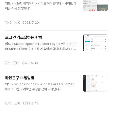
외모 > 사용자 정의하기 > 사이트 아이덴티티 > 사이트 아
이콘 에서 설정합니다.
작성시간
0
0
2023. 7. 20.
로고 간격조절하는 방법
글 내용
외모 > Skudo Option > Header Layout 에서 Head
er Shrink Effect 이 On 되어 있어야 합니다. 외모 > Sk
udo Style Option > Logotype 에서 Logo on Prim
ary Header 은 고객들이 처음 방문했을 때 로고화면입니
작성시간
1
0
2023. 5. 10.
다. Height은 로고의 높이입니다. Margin top 은 위 간격
Margin Left는 왼쪽 간격입니다. Logo on Header Aft
er Scroll & Shrinked은 스크롤을 위로 올렸을 때 로고
하단문구 수정방법
의 화면입니다. 모두 제로로 하면 메뉴만 나타납니다.
글 내용
외모 > skudo Options > Widgets Area > Footer
에서 스크롤 내려보면 수정할 곳이 나타납니다
작성시간
0
0
2023. 2. 13.